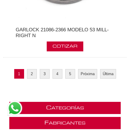
GARLOCK 21086-2366 MODELO 53 MILL-
RIGHT N
1
2
3
4
5
Próxima
Última
C
ATEGORÍAS
F
ABRICANTES