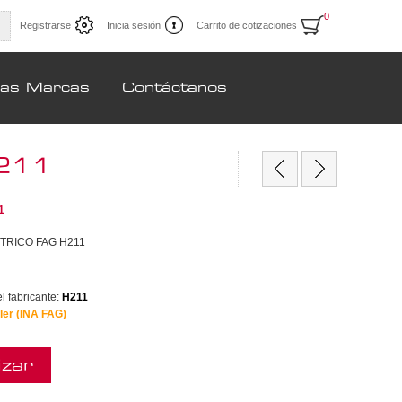
0
Registrarse
Inicia sesión
Carrito de cotizaciones
ras Marcas
Contáctanos
211
1
TRICO FAG H211
 fabricante:
H211
ler (INA FAG)