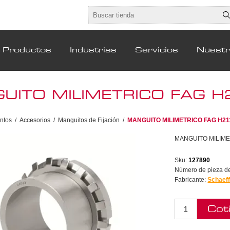
Productos
Industrias
Servicios
Nuest
UITO MILIMETRICO FAG H
ntos
/
Accesorios
/
Manguitos de Fijación
/
MANGUITO MILIMETRICO FAG H21
MANGUITO MILIME
Sku:
127890
Número de pieza del
Fabricante:
Schaeff