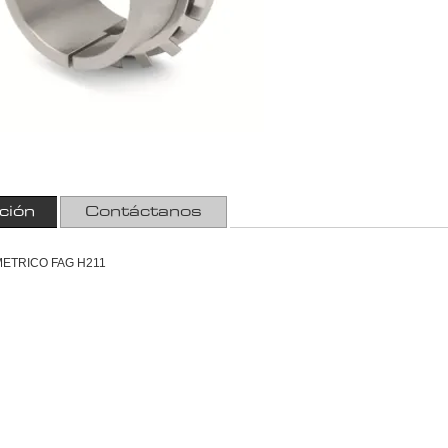
ción
Contáctanos
METRICO FAG H211