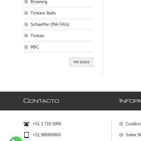
Browning
Timkem Belts
Schaeffler (INA FAG)
Timken
RBC
Ver todos
C
I
ONTACTO
NFOR
+51 1 719 5959
Condici
+51 995950693
Sobre N