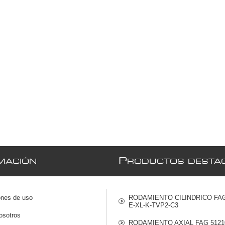
P
MACIÓN
RODUCTOS DESTA
ones de uso
RODAMIENTO CILINDRICO FAG
E-XL-K-TVP2-C3
osotros
RODAMIENTO AXIAL FAG 5121