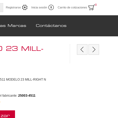
0
Registrarse
Inicia sesión
Carrito de cotizaciones
ras Marcas
Contáctanos
23 MILL-
511 MODELO 23 MILL-RIGHT N
 fabricante:
25003-4511
k