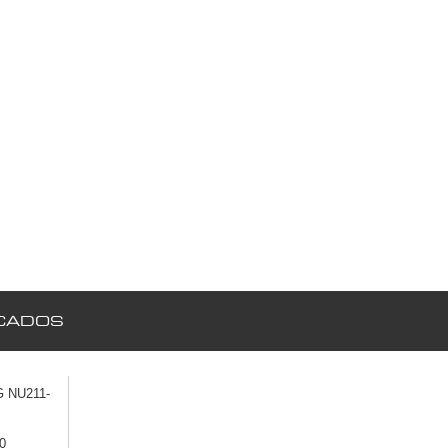
CADOS
 NU211-
0