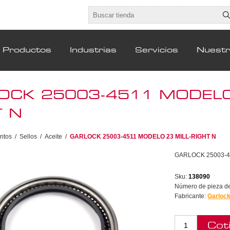
Productos
Industrias
Servicios
Nuest
OCK 25003-4511 MODELO 
T N
ntos
/
Sellos
/
Aceite
/
GARLOCK 25003-4511 MODELO 23 MILL-RIGHT N
GARLOCK 25003-4
Sku:
138090
Número de pieza del
Fabricante:
Garloc