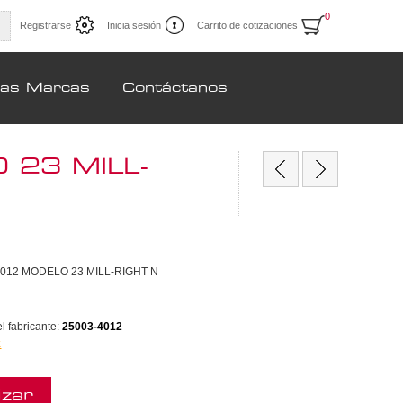
0
Registrarse
Inicia sesión
Carrito de cotizaciones
ras Marcas
Contáctanos
23 MILL-
012 MODELO 23 MILL-RIGHT N
 fabricante:
25003-4012
k