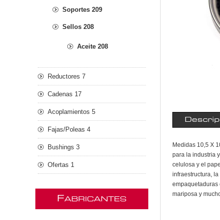
Soportes 209
Sellos 208
Aceite 208
Reductores 7
Cadenas 17
Acoplamientos 5
Descrip
Fajas/Poleas 4
Medidas 10,5 X 10
Bushings 3
para la industria 
Ofertas 1
celulosa y el pape
infraestructura, 
empaquetaduras d
mariposa y much
F
ABRICANTES