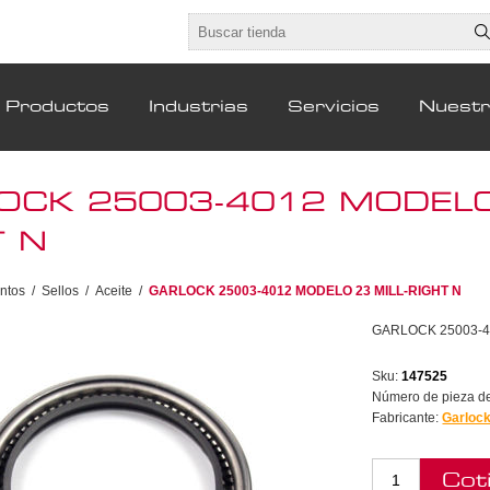
Productos
Industrias
Servicios
Nuest
OCK 25003-4012 MODELO 
T N
ntos
/
Sellos
/
Aceite
/
GARLOCK 25003-4012 MODELO 23 MILL-RIGHT N
GARLOCK 25003-4
Sku:
147525
Número de pieza del
Fabricante:
Garloc