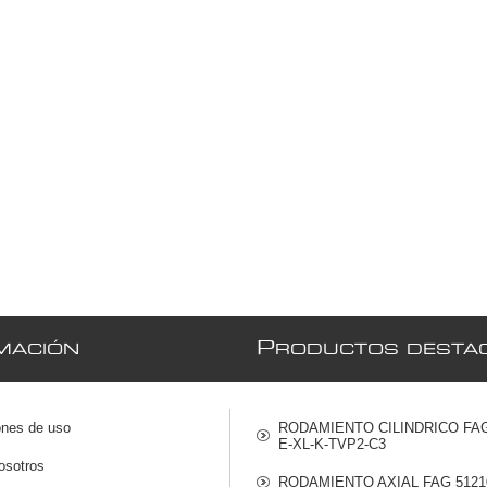
P
MACIÓN
RODUCTOS DESTA
ones de uso
RODAMIENTO CILINDRICO FAG
E-XL-K-TVP2-C3
osotros
RODAMIENTO AXIAL FAG 5121