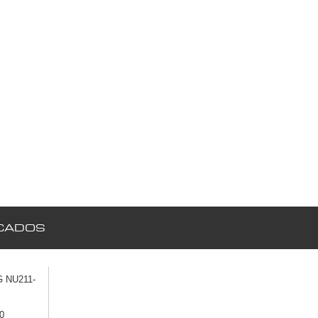
CADOS
 NU211-
0