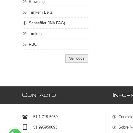
Browning
Timkem Belts
Schaeffler (INA FAG)
Timken
RBC
Ver todos
C
I
ONTACTO
NFOR
+51 1 719 5959
Condici
+51 995950693
Sobre N