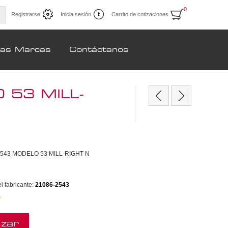
0
Registrarse
Inicia sesión
Carrito de cotizaciones
ras Marcas
Contáctanos
53 MILL-
543 MODELO 53 MILL-RIGHT N
 fabricante:
21086-2543
k