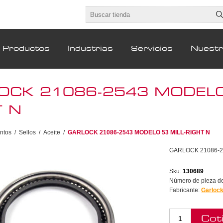
Productos
Industrias
Servicios
Nuest
OCK 21086-2543 MODELO 
T N
ntos
/
Sellos
/
Aceite
/
GARLOCK 21086-2543 MODELO 53 MILL-RIGHT N
GARLOCK 21086-2
Sku:
130689
Número de pieza del
Fabricante:
Garloc