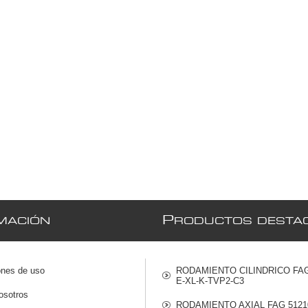
P
MACIÓN
RODUCTOS DESTA
ones de uso
RODAMIENTO CILINDRICO FAG
E-XL-K-TVP2-C3
osotros
RODAMIENTO AXIAL FAG 5121