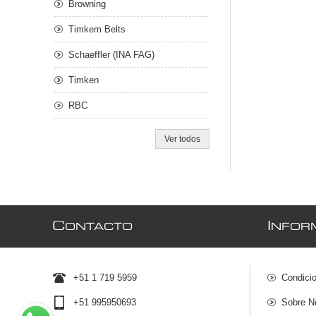
Browning
Timkem Belts
Schaeffler (INA FAG)
Timken
RBC
Ver todos
C
I
ONTACTO
NFOR
+51 1 719 5959
Condici
+51 995950693
Sobre N