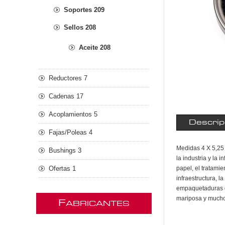
Soportes 209
Sellos 208
Aceite 208
Reductores 7
Cadenas 17
Acoplamientos 5
Descrip
Fajas/Poleas 4
Medidas 4 X 5,25 
Bushings 3
la industria y la 
Ofertas 1
papel, el tratami
infraestructura, 
empaquetaduras d
mariposa y much
F
ABRICANTES