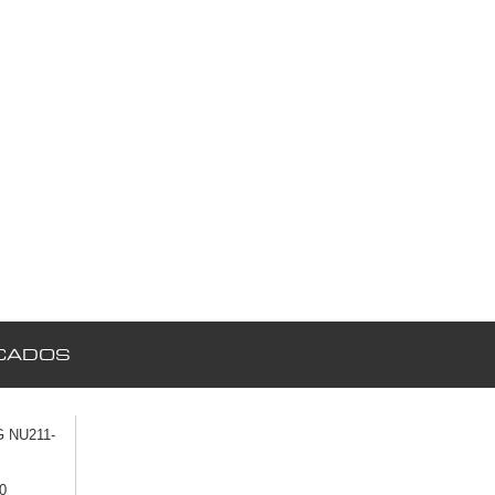
CADOS
 NU211-
0