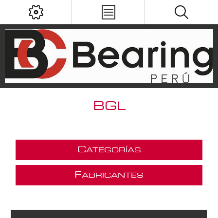
BGL
C
ATEGORÍAS
F
ABRICANTES